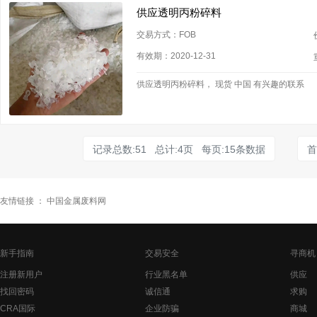
供应透明丙粉碎料
交易方式：FOB
有效期：2020-12-31
供应透明丙粉碎料， 现货 中国 有兴趣的联系
记录总数:51 总计:4页 每页:15条数据
首
友情链接 ：
中国金属废料网
新手指南
交易安全
寻商机
注册新用户
行业黑名单
供应
找回密码
诚信通
求购
CRA国际
企业防骗
商城