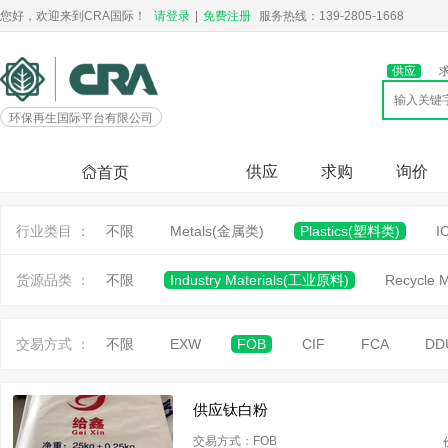
您好，欢迎来到CRA国际！
请登录
|
免费注册
服务热线：139-2805-1668
供应
环保再生国际平台有限公司
供应
求购
询价
首页
行业类目 ：
不限
Metals(金属类)
Plastics(塑料类)
I
货源品类 ：
不限
Industry Materials(工业原料)
Recycle 
交易方式 ：
不限
EXW
FOB
CIF
FCA
DD
供应钛白粉
交易方式：FOB