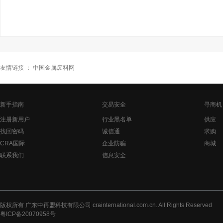
友情链接 ：
中国金属废料网
新手指南
交易安全
寻商机
注册新用户
行业黑名单
供应
找回密码
诚信通
求购
CRA国际
企业防骗
商城
联系我们
信息安全
版权所有 广东中再盟科技有限公司 crainternational.com.cn. All Rights Reserved
粤ICP备20070958号