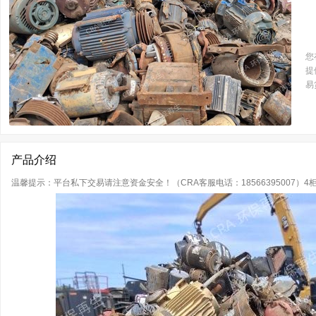
您
提
易
产品介绍
温馨提示：平台私下交易请注意资金安全！（CRA客服电话：18566395007）4