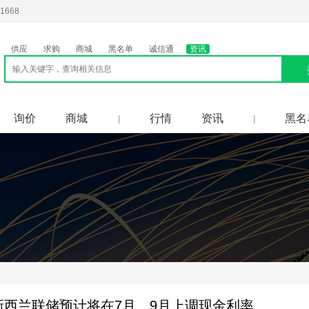
1668
供应
求购
商城
黑名单
诚信通
资讯
询价
商城
行情
资讯
黑名
|
|
西兰联储预计将在7月、9月上调现金利率