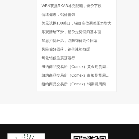
WBN获批RKAB补充配额，镍价下跌
情绪偏暖，铝价偏强
美元试探100关口，锡价高位调整压力增大
乐观情绪下滑，铅价走势回归基本面
加息担忧升温，谨防锌价高位回落
风险偏好回落，铜价涨势放缓
氧化铝低位震荡运行
纽约商品交易所（Comex）黄金期货周四收跌0.09%，报4242.00美元
纽约商品交易所（Comex）白银期货周四收跌1.06%，报61.439美元
纽约商品交易所（Comex）铜期货周四收跌0.24%，报6.6870美元