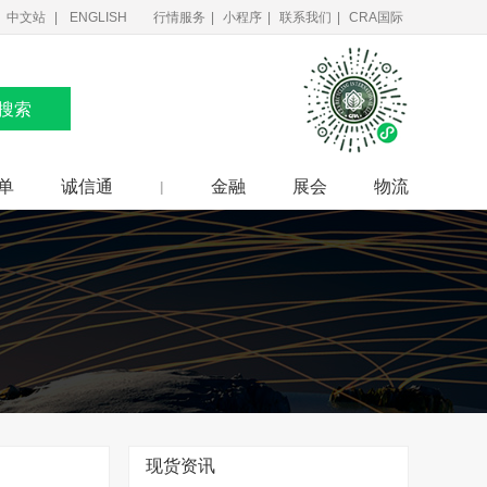
中文站
ENGLISH
行情服务
|
小程序
|
联系我们
|
CRA国际
搜索
单
诚信通
金融
展会
物流
|
现货资讯