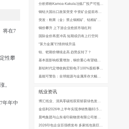
分析师称Kamoa-Kakula冶炼厂投产可抵消刚果（金）铜精矿出口禁令影响
铜钴大国出口政策突变 中资矿企提前布局深加工产线
突发：刚果（金）禁止铜精矿、钴精矿出口！影响几何？
铜价攀升 上下游企业抢抓市场红利
）将在7
国际金价再度冲高 短期或仍有上行空间
“算力金属”行情持续升温
铂、钯期价继续走高 趋势反转了？
定性攀
基本面影响权重增加，铜价重心有望稳步抬升
新铝时代定增收购宏联电子100%股权事项获批注册
嘉能可警告：全球能源与金属库存大幅下降，价格波动风险提高
涨。
纸业资讯
博汇纸业、清风零碳纸双双斩获绿色发展权威大奖
7年年中
金佰利2026年上半年实现净销售额83.52亿美元
晨鸣集团与山东省印刷物资有限公司签署战略合作协议
2026印包企业百强榜发布 多家纸包装巨头强势入选