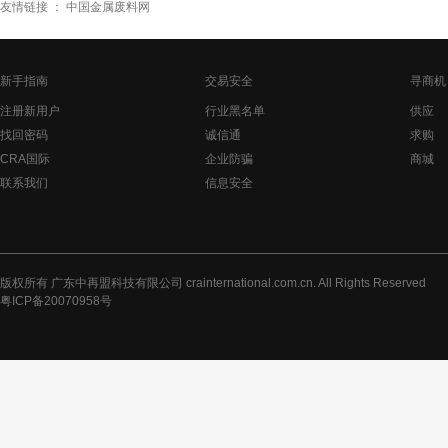
友情链接 ：
中国金属废料网
新手指南
交易安全
寻商机
注册新用户
行业黑名单
供应
找回密码
诚信通
求购
CRA国际
企业防骗
商城
联系我们
信息安全
版权所有 广东中再盟科技有限公司 crainternational.com.cn. All Rights Reserved
粤ICP备20070958号