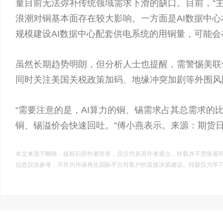
量目前无法弥补传统领域需求下滑的缺口。目前，“主
浪潮对铜基本面存在较大影响。一方面是AI数据中
规模建设AI数据中心配套供电系统的用铜量，可能
虽然长期趋势明朗，但分析人士也提醒，需警惕美联
同时关注美国关税政策加码、地缘冲突加剧等外围风
“需要注意的是，AI算力的铜、锡需求占其总需求的
铜、锡溢价会快速回吐。”傅小燕表示。来源：
期货
本文来源于网络，版权归原作者所有，且仅代表原作者观点，转载并不意味着
信息仅供参考，不作为环保再生国际平台对客户的直接决策建议。转载仅为学