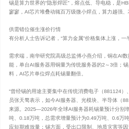
锡是算力世界的“隐形焊匠”，熔点低、导电稳，是HBM
寥寥，AI芯片堆叠动辄百万级微小焊点，算力越强
供需错位催生涨价行情
有分析人士告诉记者，“算力金属”价格集体上涨，一
需求端，南华研究院高级总监傅小燕介绍，铜在AI数
能，单台AI服务器用铜量为传统服务器的2～3倍；锡是G
料，AI芯片单位焊点耗锡量翻倍。
“曾经锡的用途主要集中在传统消费电子（881124）
员张天骜表示，如今AI服务器、光模块、半导体（881
来源。2025—2026年全球AI服务器耗锡量预计分别增加
吨、0.18万吨，总需求增量预计为0.49万吨、0.6万
应短期难放量；锡方面，受出口限制、地质灾害等因