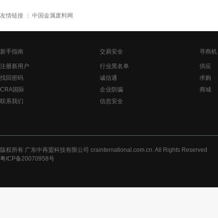
友情链接 ：
中国金属废料网
新手指南
交易安全
寻商机
注册新用户
行业黑名单
供应
找回密码
诚信通
求购
CRA国际
企业防骗
商城
联系我们
信息安全
版权所有 广东中再盟科技有限公司 crainternational.com.cn. All Rights Reserved
粤ICP备20070958号