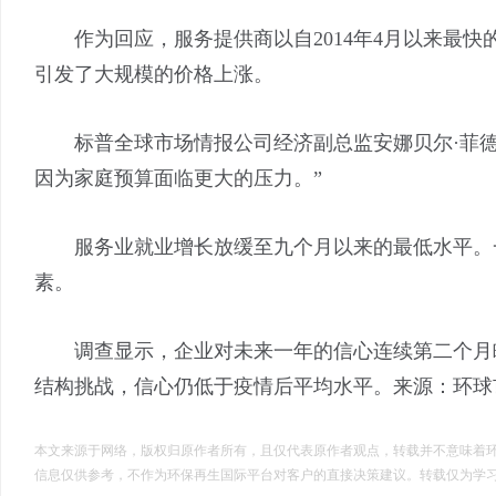
作为回应，服务提供商以自2014年4月以来最快的
引发了大规模的价格上涨。
标普全球市场情报公司经济副总监安娜贝尔·菲德
因为家庭预算面临更大的压力。”
服务业就业增长放缓至九个月以来的最低水平。一
素。
调查显示，企业对未来一年的信心连续第二个月略
结构挑战，信心仍低于疫情后平均水平。来源：
环球
本文来源于网络，版权归原作者所有，且仅代表原作者观点，转载并不意味着
信息仅供参考，不作为环保再生国际平台对客户的直接决策建议。转载仅为学