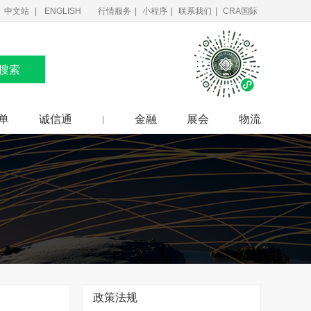
中文站
ENGLISH
行情服务
|
小程序
|
联系我们
|
CRA国际
搜索
单
诚信通
金融
展会
物流
|
政策法规