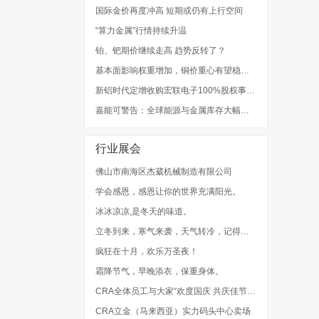
国际金价再度冲高 短期或仍有上行空间
“算力金属”行情持续升温
铂、钯期价继续走高 趋势反转了？
基本面影响权重增加，铜价重心有望稳步抬升
新铝时代定增收购宏联电子100%股权事项获批注册
嘉能可警告：全球能源与金属库存大幅下降，价格波动风险提高
行业展会
佛山市南海区杰葳机械制造有限公司
学会感恩，感恩让你的世界充满阳光。
冰冰凉凉,是冬天的味道。
立冬到来，寒气来袭，天气转冷，记得添衣。
疯狂在十月，欢乐万圣夜！
霜降节气，早晚添衣，保重身体。
CRA全体员工与大家“欢度国庆 共庆佳节”！
CRA立金（马来西亚）实力码头中心卖场