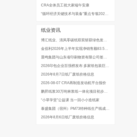
CRA全体员工祝大家端午安康
“循环经济关键技术与装备”重点专项2022年度项目申报指南
纸业资讯
博汇纸业、清风零碳纸双双斩获绿色发展权威大奖
金佰利2026年上半年实现净销售额83.52亿美元
晨鸣集团与山东省印刷物资有限公司签署战略合作协议
2026印包企业百强榜发布 多家纸包装巨头强势入选
2026年8月7日纸厂废纸价格信息
2026-08-07 CRA再制造发动机平台报价
鹏昇纸浆30万吨林浆纸一体化项目初步设计招标启动
“小草学堂”公益课 当一回小小造纸家
泰盛集团（宿州）PM73特种纸生产线成功开机出纸
2026年8月6日纸厂废纸价格信息