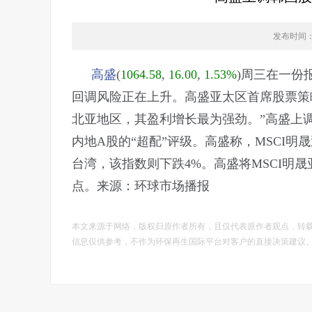
发布时间：20
高盛
(
1064.58
,
16.00
,
1.53%
)
周三在一份
回调风险正在上升。高盛亚太区首席股票策略师
北亚地区，其盈利增长最为强劲。”高盛上调韩
内地A股的“超配”评级。高盛称，MSCI
台湾，该指数则下跌4%。高盛将MSCI明晟
点。来源：
环球市场播报
本文来源于网络，版权归原作者所有，且仅代表原作者观点，转
信息仅供参考，不作为环保再生国际平台对客户的直接决策建议