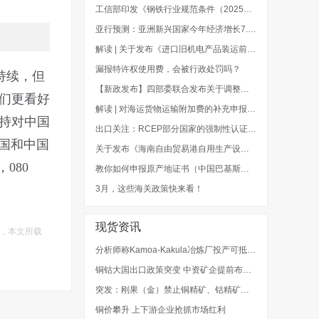
工信部印发《钢铁行业规范条件（2025年版）》
亚行预测：亚洲新兴国家今年经济增长7.2%
解读 | 关于发布《进口旧机电产品装运前检验监督管理实施细则》的公告
漏报特许权使用费，会被行政处罚吗？
持续，但
【新政发布】四部委联合发布关于调整废弃电器电子产品处理基金补贴标准的通知
我们更看好
解读 | 对海运货物运输附加费的补充申报，企业知多少？
维持对中国
出口关注：RCEP部分国家的强制性认证制度
韩国和中国
关于发布《海南自由贸易港自用生产设备“零关税”政策海关实施办法（试行）》的公告
080
教你如何申报原产地证书（中国巴基斯坦、中国秘鲁、中国新加坡）
3月，这些海关政策快来看！
现货资讯
，本文所载
分析师称Kamoa-Kakula冶炼厂投产可抵消刚果（金）铜精矿出口禁令影响
铜钴大国出口政策突变 中资矿企提前布局深加工产线
突发：刚果（金）禁止铜精矿、钴精矿出口！影响几何？
铜价攀升 上下游企业抢抓市场红利