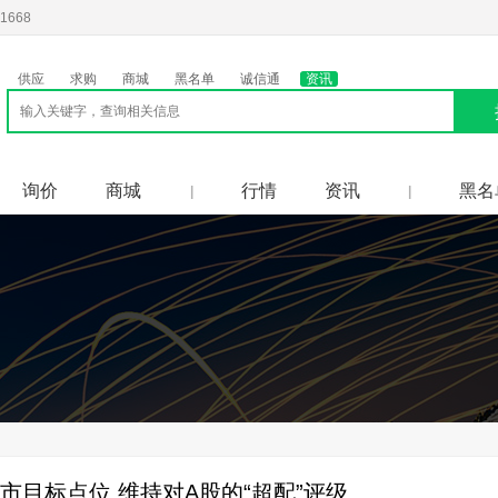
1668
供应
求购
商城
黑名单
诚信通
资讯
询价
商城
行情
资讯
黑名
|
|
市目标点位 维持对A股的“超配”评级