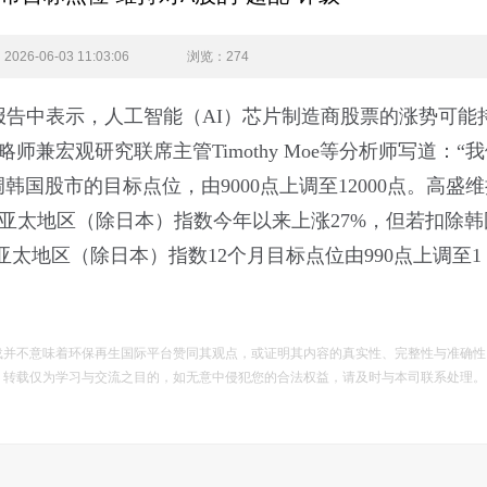
26-06-03 11:03:06
浏览
：274
报告中表示，人工智能（AI）芯片制造商股票的涨势可能
兼宏观研究联席主管Timothy Moe等分析师写道：“
国股市的目标点位，由9000点上调至12000点。高盛
明晟亚太地区（除日本）指数今年以来上涨27%，但若扣除
亚太地区（除日本）指数12个月目标点位由990点上调至1，
载并不意味着环保再生国际平台赞同其观点，或证明其内容的真实性、完整性与准确性
。转载仅为学习与交流之目的，如无意中侵犯您的合法权益，请及时与本司联系处理。